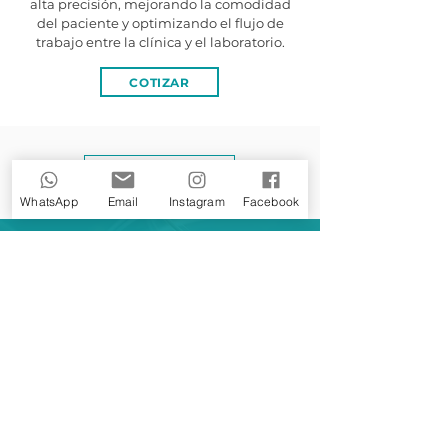
alta precisión, mejorando la comodidad
del paciente y optimizando el flujo de
trabajo entre la clínica y el laboratorio.
COTIZAR
Volver a Servicios
WhatsApp
Email
Instagram
Facebook
Lunes a Jueves
8:00am - 6:00pm
Viernes
8:00am - 5:00pm
Sábados
8:00am - 12:00pm
Domingos
CERRADO
occidentedentalstudio@gmail.com
450 Mts. Este del Palí de Candelaria, Naranjo,
Alajuela.